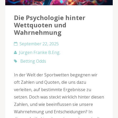
Die Psychologie hinter
Wettquoten und
Wahrnehmung
September 22, 2025
Jürgen Franke B.Eng.
Betting Odds
In der Welt der Sportwetten begegnen wir
oft Zahlen und Quoten, die uns dazu
verleiten, auf bestimmte Ergebnisse zu
setzen. Doch was steckt wirklich hinter diesen
Zahlen, und wie beeinflussen sie unsere
Wahrnehmung und Entscheidungen? In