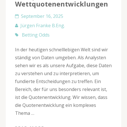
Wettquotenentwicklungen
September 16, 2025
Jürgen Franke B.Eng.
Betting Odds
In der heutigen schnelllebigen Welt sind wir
ständig von Daten umgeben. Als Analysten
sehen wir es als unsere Aufgabe, diese Daten
zu verstehen und zu interpretieren, um
fundierte Entscheidungen zu treffen. Ein
Bereich, der für uns besonders relevant ist,
ist die Quotenentwicklung. Wir wissen, dass
die Quotenentwicklung ein komplexes
Thema …