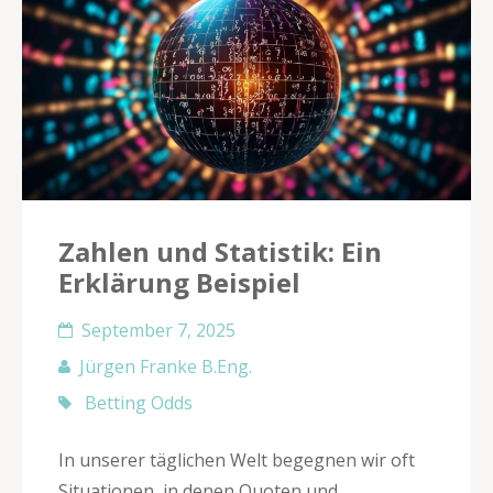
Zahlen und Statistik: Ein
Erklärung Beispiel
September 7, 2025
Jürgen Franke B.Eng.
Betting Odds
In unserer täglichen Welt begegnen wir oft
Situationen, in denen Quoten und