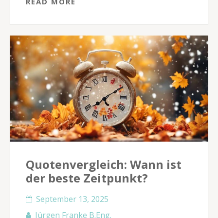
READ MORE
Quotenvergleich: Wann ist
der beste Zeitpunkt?
September 13, 2025
Jürgen Franke B.Eng.