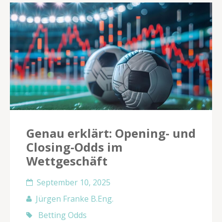
Genau erklärt: Opening- und
Closing-Odds im
Wettgeschäft
September 10, 2025
Jürgen Franke B.Eng.
Betting Odds