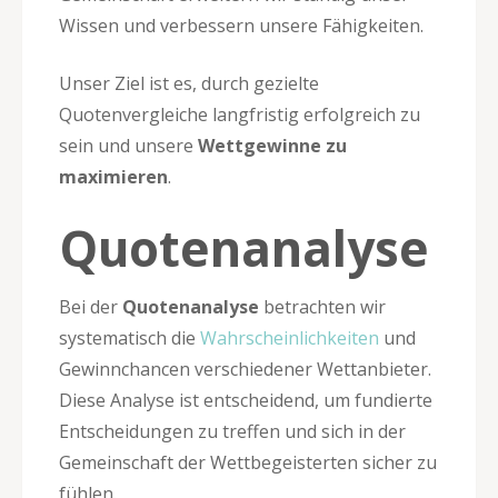
Wissen und verbessern unsere Fähigkeiten.
Unser Ziel ist es, durch gezielte
Quotenvergleiche langfristig erfolgreich zu
sein und unsere
Wettgewinne zu
maximieren
.
Quotenanalyse
Bei der
Quotenanalyse
betrachten wir
systematisch die
Wahrscheinlichkeiten
und
Gewinnchancen verschiedener Wettanbieter.
Diese Analyse ist entscheidend, um fundierte
Entscheidungen zu treffen und sich in der
Gemeinschaft der Wettbegeisterten sicher zu
fühlen.