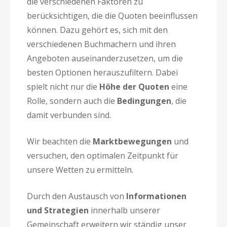
die verschiedenen Faktoren zu
berücksichtigen, die die Quoten beeinflussen
können. Dazu gehört es, sich mit den
verschiedenen Buchmachern und ihren
Angeboten auseinanderzusetzen, um die
besten Optionen herauszufiltern. Dabei
spielt nicht nur die
Höhe der Quoten
eine
Rolle, sondern auch die
Bedingungen
, die
damit verbunden sind.
Wir beachten die
Marktbewegungen
und
versuchen, den optimalen Zeitpunkt für
unsere Wetten zu ermitteln.
Durch den Austausch von
Informationen
und Strategien
innerhalb unserer
Gemeinschaft erweitern wir ständig unser