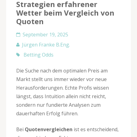
Strategien erfahrener
Wetter beim Vergleich von
Quoten
September 19, 2025
Jürgen Franke B.Eng.
Betting Odds
Die Suche nach dem optimalen Preis am
Markt stellt uns immer wieder vor neue
Herausforderungen. Echte Profis wissen
längst, dass Intuition allein nicht reicht,
sondern nur fundierte Analysen zum
dauerhaften Erfolg führen.
Bei
Quotenvergleichen
ist es entscheidend,