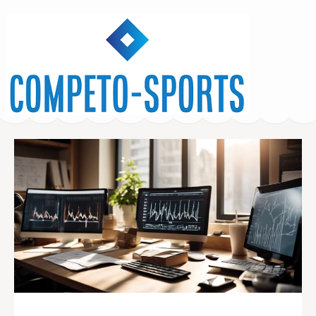
Competo-Sports.org
– Wetten Quoten