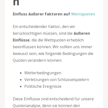
n
Einfluss äußerer Faktoren auf
Wettquoten
Ein entscheidender Faktor, den wir
berücksichtigen müssen, sind die
äußeren
Einflüsse
, die die Wettquoten erheblich
beeinflussen können. Wir sollten uns immer
bewusst sein, wie folgende Bedingungen die
Quoten verändern können:
Wetterbedingungen
Verletzungen von Schlüsselspielern
Politische Ereignisse
Diese Einflüsse sind entscheidend für unsere
Quotenanalyse, denn sie können den