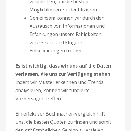
vergleichen, um die besten
Möglichkeiten zu identifizieren.
Gemeinsam können wir durch den
Austausch von Informationen und
Erfahrungen unsere Fähigkeiten
verbessern und klügere
Entscheidungen treffen.
Es ist wichtig, dass wir uns auf die Daten
verlassen, die uns zur Verfügung stehen.
Indem wir Muster erkennen und Trends
analysieren, können wir fundierte
Vorhersagen treffen.
Ein effektiver Buchmacher-Vergleich hilft
uns, die besten Quoten zu finden und somit
den größtmöglichen Gewinn zu erzielen.