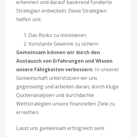
erkennen und darauf basierend fundierte
Strategien entwickeln. Diese Strategien
helfen uns:
Das Risiko zu minimieren
Konstante Gewinne zu sichern
Gemeinsam können wir durch den
Austausch von Erfahrungen und Wissen
unsere Fähigkeiten verbessern.
In unserer
Gemeinschaft unterstützen wir uns
gegenseitig und arbeiten daran, durch kluge
Quotenanalysen und durchdachte
Wettstrategien unsere finanziellen Ziele zu
erreichen.
Lasst uns gemeinsam erfolgreich sein!