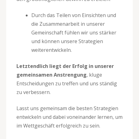
Durch das Teilen von Einsichten und
die Zusammenarbeit in unserer
Gemeinschaft fühlen wir uns stärker
und können unsere Strategien
weiterentwickeln.
Letztendlich liegt der Erfolg in unserer
gemeinsamen Anstrengung
, kluge
Entscheidungen zu treffen und uns ständig
zu verbessern.
Lasst uns gemeinsam die besten Strategien
entwickeln und dabei voneinander lernen, um
im Wettgeschäft erfolgreich zu sein.