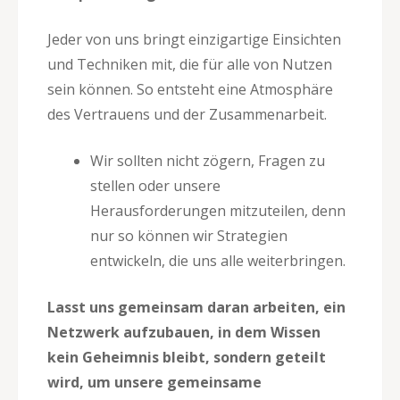
Jeder von uns bringt einzigartige Einsichten
und Techniken mit, die für alle von Nutzen
sein können. So entsteht eine Atmosphäre
des Vertrauens und der Zusammenarbeit.
Wir sollten nicht zögern, Fragen zu
stellen oder unsere
Herausforderungen mitzuteilen, denn
nur so können wir Strategien
entwickeln, die uns alle weiterbringen.
Lasst uns gemeinsam daran arbeiten, ein
Netzwerk aufzubauen, in dem Wissen
kein Geheimnis bleibt, sondern geteilt
wird, um unsere gemeinsame