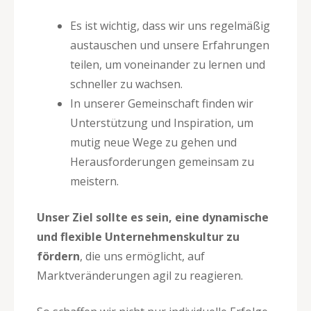
Es ist wichtig, dass wir uns regelmäßig
austauschen und unsere Erfahrungen
teilen, um voneinander zu lernen und
schneller zu wachsen.
In unserer Gemeinschaft finden wir
Unterstützung und Inspiration, um
mutig neue Wege zu gehen und
Herausforderungen gemeinsam zu
meistern.
Unser Ziel sollte es sein, eine dynamische
und flexible Unternehmenskultur zu
fördern
, die uns ermöglicht, auf
Marktveränderungen agil zu reagieren.