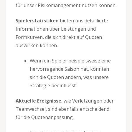
für unser Risikomanagement nutzen können.
Spielerstatistiken
bieten uns detaillierte
Informationen über Leistungen und
Formkurven, die sich direkt auf Quoten
auswirken können.
Wenn ein Spieler beispielsweise eine
hervorragende Saison hat, könnten
sich die Quoten ändern, was unsere
Strategie beeinflusst.
Aktuelle Ereignisse
, wie Verletzungen oder
Teamwechsel, sind ebenfalls entscheidend
für die Quotenanpassung.