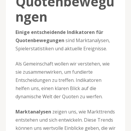
Quotenbewegu
ngen
Einige entscheidende Indikatoren für
Quotenbewegungen
sind Marktanalysen,
Spielerstatistiken und aktuelle Ereignisse.
Als Gemeinschaft wollen wir verstehen, wie
sie zusammenwirken, um fundierte
Entscheidungen zu treffen. Indikatoren
helfen uns, einen klaren Blick auf die
dynamische Welt der Quoten zu werfen.
Marktanalysen
zeigen uns, wie Markttrends
entstehen und sich entwickeln. Diese Trends
können uns wertvolle Einblicke geben, die wir