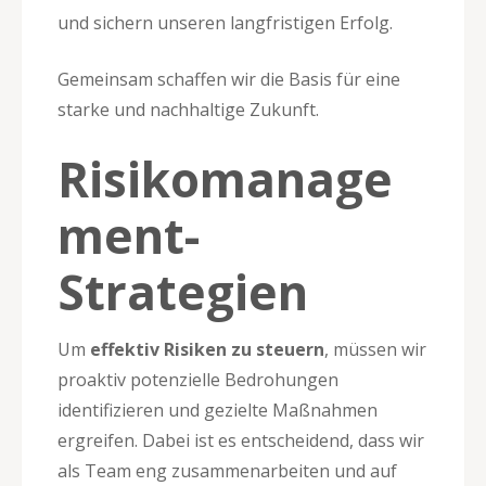
und sichern unseren langfristigen Erfolg.
Gemeinsam schaffen wir die Basis für eine
starke und nachhaltige Zukunft.
Risikomanage
ment-
Strategien
Um
effektiv Risiken zu steuern
, müssen wir
proaktiv potenzielle Bedrohungen
identifizieren und gezielte Maßnahmen
ergreifen. Dabei ist es entscheidend, dass wir
als Team eng zusammenarbeiten und auf