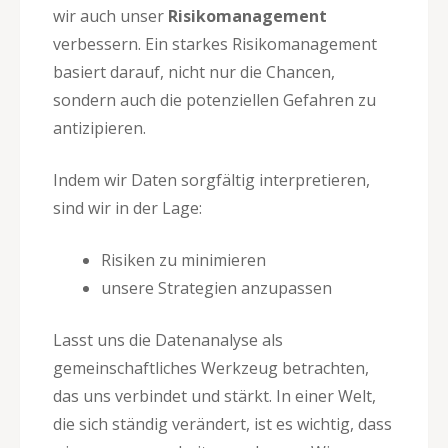
wir auch unser
Risikomanagement
verbessern. Ein starkes Risikomanagement
basiert darauf, nicht nur die Chancen,
sondern auch die potenziellen Gefahren zu
antizipieren.
Indem wir Daten sorgfältig interpretieren,
sind wir in der Lage:
Risiken zu minimieren
unsere Strategien anzupassen
Lasst uns die Datenanalyse als
gemeinschaftliches Werkzeug betrachten,
das uns verbindet und stärkt. In einer Welt,
die sich ständig verändert, ist es wichtig, dass