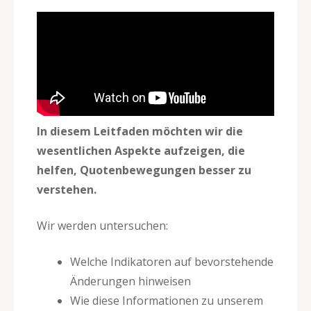
In diesem Leitfaden möchten wir die
wesentlichen Aspekte aufzeigen, die
helfen, Quotenbewegungen besser zu
verstehen.
Wir werden untersuchen:
Welche Indikatoren auf bevorstehende
Änderungen hinweisen
Wie diese Informationen zu unserem