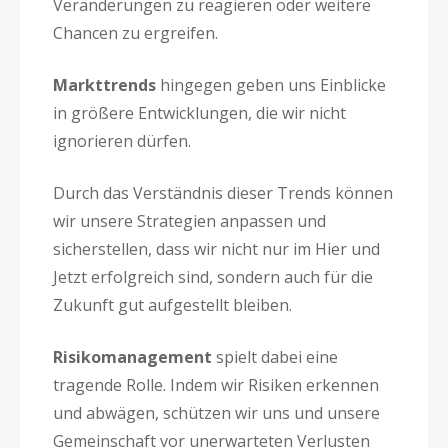
Veränderungen zu reagieren oder weitere
Chancen zu ergreifen.
Markttrends
hingegen geben uns Einblicke
in größere Entwicklungen, die wir nicht
ignorieren dürfen.
Durch das Verständnis dieser Trends können
wir unsere Strategien anpassen und
sicherstellen, dass wir nicht nur im Hier und
Jetzt erfolgreich sind, sondern auch für die
Zukunft gut aufgestellt bleiben.
Risikomanagement
spielt dabei eine
tragende Rolle. Indem wir Risiken erkennen
und abwägen, schützen wir uns und unsere
Gemeinschaft vor unerwarteten Verlusten