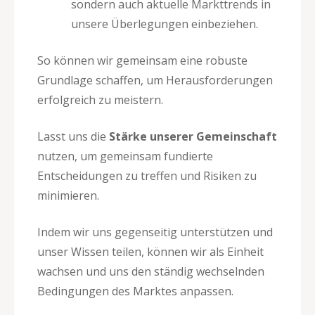
sondern auch aktuelle Markttrends in
unsere Überlegungen einbeziehen.
So können wir gemeinsam eine robuste
Grundlage schaffen, um Herausforderungen
erfolgreich zu meistern.
Lasst uns die
Stärke unserer Gemeinschaft
nutzen, um gemeinsam fundierte
Entscheidungen zu treffen und Risiken zu
minimieren.
Indem wir uns gegenseitig unterstützen und
unser Wissen teilen, können wir als Einheit
wachsen und uns den ständig wechselnden
Bedingungen des Marktes anpassen.