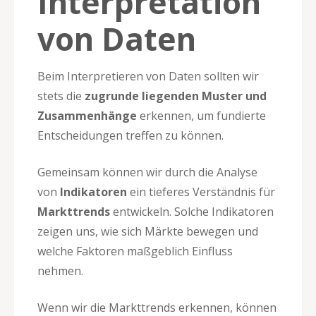
Interpretation
von Daten
Beim Interpretieren von Daten sollten wir
stets die
zugrunde liegenden Muster und
Zusammenhänge
erkennen, um fundierte
Entscheidungen treffen zu können.
Gemeinsam können wir durch die Analyse
von
Indikatoren
ein tieferes Verständnis für
Markttrends
entwickeln. Solche Indikatoren
zeigen uns, wie sich Märkte bewegen und
welche Faktoren maßgeblich Einfluss
nehmen.
Wenn wir die Markttrends erkennen, können