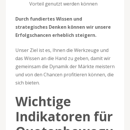
Vorteil genutzt werden können
Durch fundiertes Wissen und
strategisches Denken können wir unsere
Erfolgschancen erheblich steigern.
Unser Ziel ist es, Ihnen die Werkzeuge und
das Wissen an die Hand zu geben, damit wir
gemeinsam die Dynamik der Märkte meistern
und von den Chancen profitieren können, die
sich bieten.
Wichtige
Indikatoren für