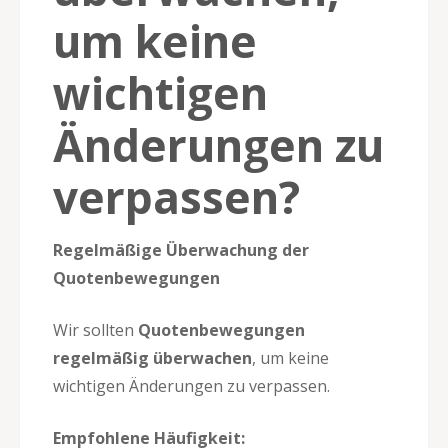
um keine
wichtigen
Änderungen zu
verpassen?
Regelmäßige Überwachung der
Quotenbewegungen
Wir sollten
Quotenbewegungen
regelmäßig überwachen
, um keine
wichtigen Änderungen zu verpassen.
Empfohlene Häufigkeit: